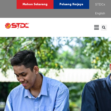
STDCx
Mohon Sekarang
Peluang Kerjaya
English