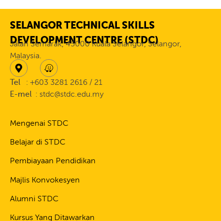
SELANGOR TECHNICAL SKILLS
DEVELOPMENT CENTRE (STDC)
Jalan Semarak, 45000 Kuala Selangor, Selangor,
Malaysia.
Tel
: +603 3281 2616 / 21
E-mel
: stdc@stdc.edu.my
Mengenai STDC
Belajar di STDC
Pembiayaan Pendidikan
Majlis Konvokesyen
Alumni STDC
Kursus Yang Ditawarkan