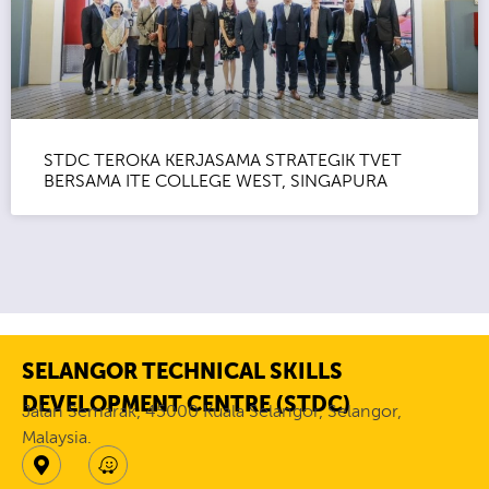
STDC TEROKA KERJASAMA STRATEGIK TVET
BERSAMA ITE COLLEGE WEST, SINGAPURA
SELANGOR TECHNICAL SKILLS
DEVELOPMENT CENTRE (STDC)
Jalan Semarak, 45000 Kuala Selangor, Selangor,
Malaysia.