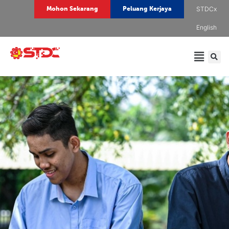
STDCx
Mohon Sekarang
Peluang Kerjaya
English